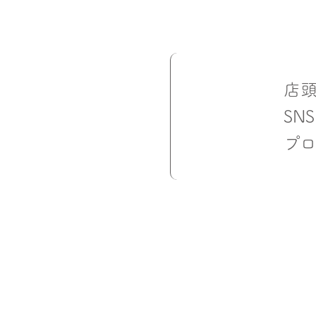
店
SN
プ