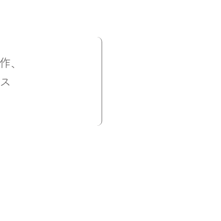
作、
ルス