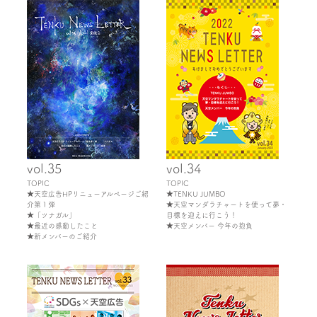
vol.35
vol.34
TOPIC
TOPIC
★天空広告HPリニューアルページご紹
★TENKU JUMBO
介第１弾
★天空マンダラチャートを使って夢・
★「ツナガル」
目標を迎えに行こう！
★最近の感動したこと
★天空メンバー 今年の抱負
★新メンバーのご紹介