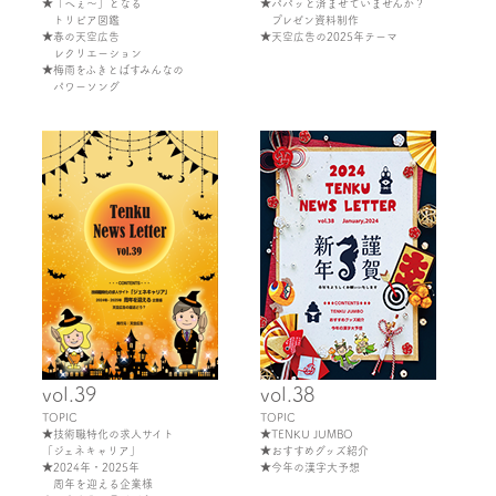
★「へぇ～」となる
★パパッと済ませていませんか？
トリビア図鑑
プレゼン資料制作
★春の天空広告
★天空広告の2025年テーマ
レクリエーション
★梅雨をふきとばすみんなの
パワーソング
vol.39
vol.38
TOPIC
TOPIC
★技術職特化の求人サイト
★TENKU JUMBO
「ジェネキャリア」
★おすすめグッズ紹介
★2024年・2025年
★今年の漢字大予想
周年を迎える企業様