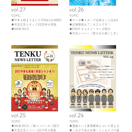
vol.27
vol.26
TOPIC
TOPIC
★今年も始まりましたTENKUJUMBO
★マンガ★スターで出来ることQ＆A
★天空広告スタッフ2020年の抱負
★広報隊長は？この２人です！
★NEW FACE
★STAFF オススメ！マンガ紹介
★天空メンバー「雨の日の過ごし方」
vol.25
vol.24
TOPIC
TOPIC
★NEW FACE ／新メンバーのご紹介
★漫画という表現媒体について考える
★天空広告メンバー2019年の抱負
★これが下田の仕事！メッセナゴヤ展