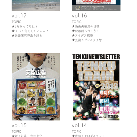
vol.17
vol.16
TOPIC
TOPIC
★5月病ってなに？
★係長矢田渚の目標
★DJって何をしている人？
★映画館へ行こう！
★矢田渚石垣島を語る
★アイデア福袋
★芸能人ブレイク予想
vol.15
vol.14
TOPIC
TOPIC
★新入社員 今井恵介
★成功！ドMダイエット