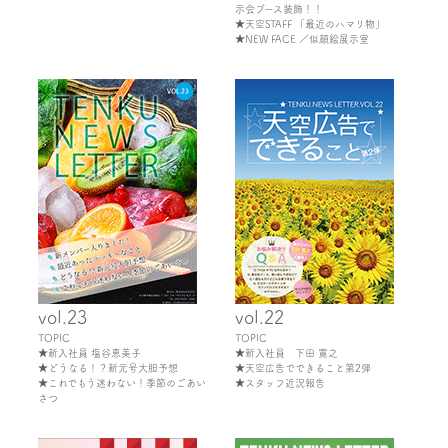
示会ブース装飾！！
★天空STAFF 「最近のハマリ物」
★NEW FACE ／似顔絵展示室
vol.23
vol.22
TOPIC
TOPIC
★新入社員 塩谷恵美子
★新入社員 下田 寛之
★どうなる！？新元号大胆予想
★天空広告でできること第2弾
★これでもう迷わない！季節のごあい
★スタッフ近況報告
さつ