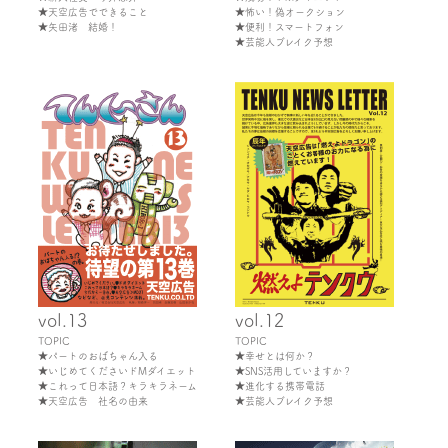
★天空広告でできること
★怖い！偽オークション
★矢田渚 結婚！
★便利！スマートフォン
★芸能人ブレイク予想
vol.13
vol.12
TOPIC
TOPIC
★パートのおばちゃん入る
★幸せとは何か？
★いじめてくださいドMダイエット
★SNS活用していますか？
★これって日本語？キラキラネーム
★進化する携帯電話
★天空広告 社名の由来
★芸能人ブレイク予想