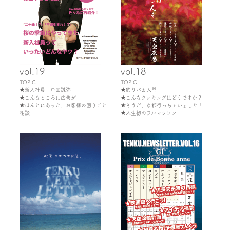
vol.19
vol.18
TOPIC
TOPIC
★新入社員 戸田誠弥
★釣りバカ入門
★こんなところに広告が
★こんなクッキングはどうですか？
★ほんとにあった、お客様の困りごと
★そうだ、京都行っちゃいました！
相談
★人生初のフルマラソン