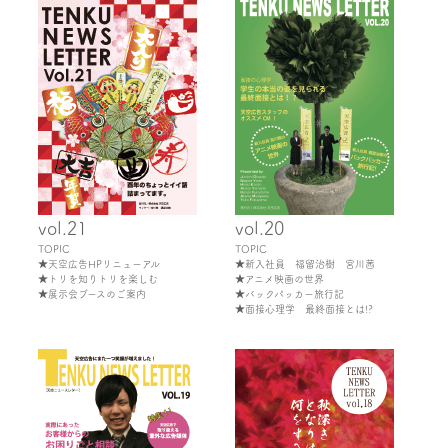
vol.21
vol.20
TOPIC
TOPIC
★天空広告HPリニューアル
★新入社員 福留治樹 宮川茜
★トリを知りトリを楽しむ
★アニメ映画の世界
★展示会ブースのご案内
★バックパッカー旅行記
★面接心理学 最終面接とは!?