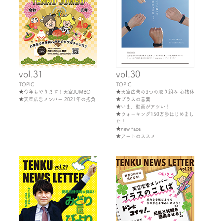
vol.31
vol.30
TOPIC
TOPIC
★今年もやります！天空JUMBO
★天空広告の3つの取り組み 心技体
★天空広告メンバー 2021年の抱負
★プラスの言葉
★いま、動画がアツい！
★ウォーキング150万歩はじめまし
た！
★new face
★アートのススメ