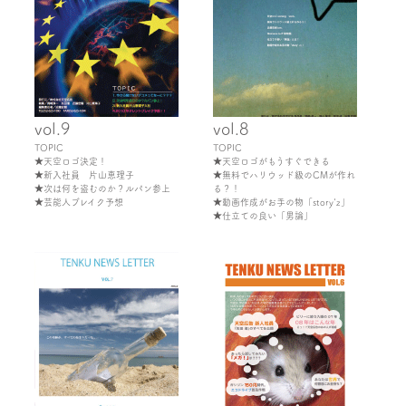
vol.9
vol.8
TOPIC
TOPIC
★天空ロゴ決定！
★天空ロゴがもうすぐできる
★新入社員 片山恵理子
★無料でハリウッド級のCMが作れ
★次は何を盗むのか？ルパン参上
る？！
★芸能人ブレイク予想
★動画作成がお手の物「story'z」
★仕立ての良い「男論」