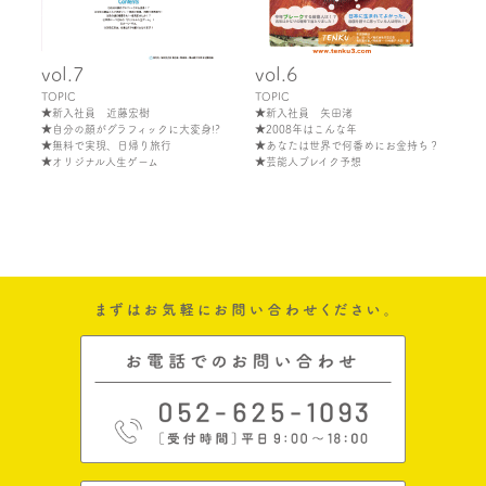
vol.7
vol.6
TOPIC
TOPIC
★新入社員 近藤宏樹
★新入社員 矢田渚
★自分の顔がグラフィックに大変身!?
★2008年はこんな年
★無料で実現、日帰り旅行
★あなたは世界で何番めにお金持ち？
★オリジナル人生ゲーム
★芸能人ブレイク予想