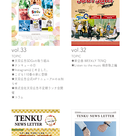
vol.33
vol.32
TOPIC
TOPIC
★天空広告SDGsの取り組み
★新企画 WEEKLY TENQ
★テンキューの日
★Listen to the music 槇原敬之編
★Instagramはじめました。
★こども110番の家に登録
★天空広告公式HPリニューアルのお知
らせ
★株式会社天空広告不定期ランチ会開
催
★コラム