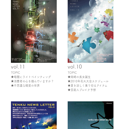
vol.11
vol.10
TOPIC
TOPIC
★暗闇にライトペインティング
★岡崎の長女誕生
★消費者の心を掴んでいますか？
★2010年花火大会スケジュール
★不思議な錯覚の世界
★夏を涼しく乗り切るアイテム
★芸能人ブレイク予想