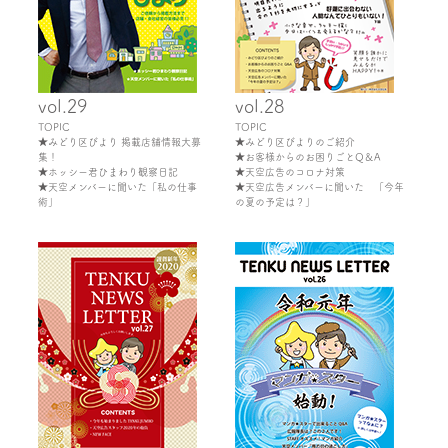
vol.29
vol.28
TOPIC
TOPIC
★みどり区びより 掲載店舗情報大募
★みどり区びよりのご紹介
集！
★お客様からのお困りごとQ＆A
★ホッシー君ひまわり観察日記
★天空広告のコロナ対策
★天空メンバーに聞いた「私の仕事
★天空広告メンバーに聞いた 「今年
術」
の夏の予定は？」