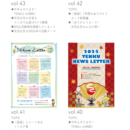
vol.43
vol.42
★今年もやります！
TOPIC
TENKU JUMBO
★［表紙］1年間のありがとう
★天空広告の日常を
カード総集編
マンガでお届け4コマ劇場
★「ありがとうカード」
★SDGs活動報告継続していること
天空広告みんなの想い
★天空広告の2026年の活動テーマ
vol.41
vol.40
TOPIC
TOPIC
★［表紙］ショートゆる
★今年もやります！
トリビア集
TENKU JUMBO