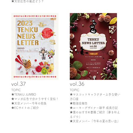
★天空広告の最近どう？
vol.37
vol.36
TOPIC
TOPIC
★TENKU JUMBO
★マスコットキャラクター上手な使い
★マンガ広告で分かりやすく宣伝！
方口座
★天空メンバー今年の抱負
★勉強会報告
★ECサイトのご紹介
★ルーキーデザイナー耕平 成長日記
★僕のおすすめ書籍ご紹介｛夢を叶え
るゾウ」
★天空メンバー「今年の夏の思い出」